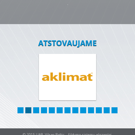
.
ATSTOVAUJAME
© 2015 UAB, Vilsan Baltic – šildymo sistemų ekspertai.