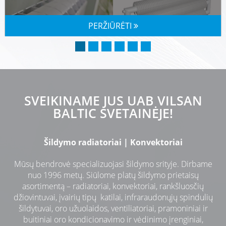
PERŽIŪRĖTI
SVEIKINAME JUS UAB VILSAN
BALTIC SVETAINĖJE!
Šildymo radiatoriai | Konvektoriai
Mūsų bendrovė specializuojasi šildymo srityje. Dirbame
nuo 1996 metų. Siūlome platų šildymo prietaisų
asortimentą – radiatoriai, konvektoriai, rankšluosčių
džiovintuvai, įvairių tipų katilai, infraraudonųjų spindulių
šildytuvai, oro užuolaidos, ventiliatoriai, pramoniniai ir
buitiniai oro kondicionavimo ir vėdinimo įrenginiai,