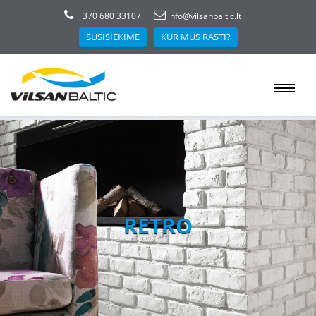
+ 370 680 33107
info@vilsanbaltic.lt
SUSISIEKIME
KUR MUS RASTI?
RETRO