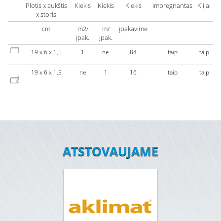
Plotis x aukštis
Kiekis
Kiekis
Kiekis
Impregnantas
Klijai
x storis
cm
m2/
m/
įpakavime
įpak.
įpak.
19 x 6 x 1,5
1
ne
84
taip
taip
19 x 6 x 1,5
ne
1
16
taip
taip
ATSTOVAUJAME