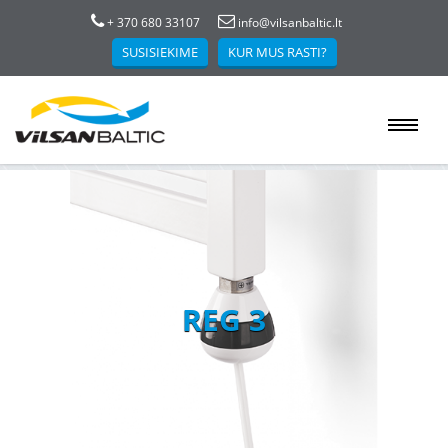
+ 370 680 33107
info@vilsanbaltic.lt
SUSISIEKIME
KUR MUS RASTI?
REG 3