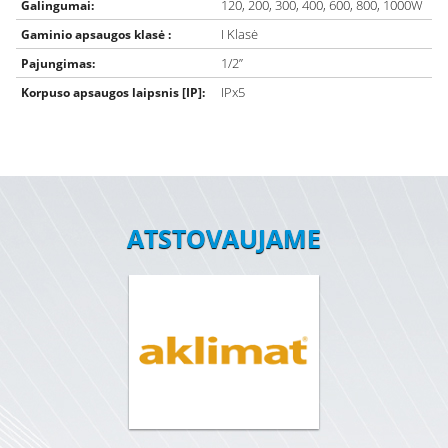
120, 200, 300, 400, 600, 800, 1000W
Galingumai:
I Klasė
Gaminio apsaugos klasė :
1/2”
Pajungimas:
IPx5
Korpuso apsaugos laipsnis [IP]:
ATSTOVAUJAME