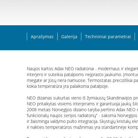
Aprašymas
Galerija
Techniniai parametrai
Naujos kartos Adax NEO radiatoriai - modernaus ir elegantišk
interjero ir suteikia patalpoms neįprasto jaukumo. Įmontuot
miegate ar Jūsų nėra namuose. Termostatas preciziškai pal
kokia temperatūra yra palaikoma patalpoje.
NEO dizainas sukurtas vieno iš žymiausių Skandinavijos pr
NEO pritaikytas visiems interjerams ir garantuoja jaukų ši
2008 metais Norvegijos dizaino taryba įvertino Adax NEO r
funkcionalų naujos serijos radiatorių" - sakoma Norvegijos
ir žaisminga valdymo pulto integracija. Skystųjų kristalų ek
ir nakties temperatūros mažinimas yra standartinėje komplek