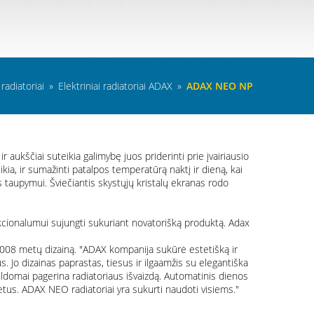
radiatoriai
»
Elektriniai radiatoriai ADAX
»
ADAX NEO NP
 aukščiai suteikia galimybę juos priderinti prie įvairiausio
kia, ir sumažinti patalpos temperatūrą naktį ir dieną, kai
 taupymui. Šviečiantis skystųjų kristalų ekranas rodo
nkcionalumui sujungti sukuriant novatorišką produktą. Adax
2008 metų dizainą. "ADAX kompanija sukūrė estetišką ir
 Jo dizainas paprastas, tiesus ir ilgaamžis su elegantiška
apildomai pagerina radiatoriaus išvaizdą. Automatinis dienos
metus. ADAX NEO radiatoriai yra sukurti naudoti visiems."