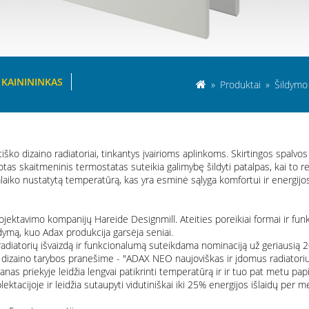
KAINININKAS
»
Produktai
»
Šildymo 
o dizaino radiatoriai, tinkantys įvairioms aplinkoms. Skirtingos spalvos ir
as skaitmeninis termostatas suteikia galimybę šildyti patalpas, kai to rei
aiko nustatytą temperatūrą, kas yra esminė sąlyga komfortui ir energijos
ojektavimo kompanijų Hareide Designmill. Ateities poreikiai formai ir fu
ldymą, kuo Adax produkcija garsėja seniai.
adiatorių išvaizdą ir funkcionalumą suteikdama nominaciją už geriausią 
 dizaino tarybos pranešime - "ADAX NEO naujoviškas ir įdomus radiatorius.
ranas priekyje leidžia lengvai patikrinti temperatūrą ir ir tuo pat metu p
tacijoje ir leidžia sutaupyti vidutiniškai iki 25% energijos išlaidų per 